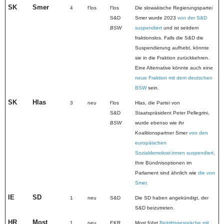
SK
Smer
4
fʼlos
fʼlos
Die slowakische Regierungspartei
S&D
Smer wurde 2023
von der S&D
BSW
suspendiert
und ist seitdem
fraktionslos. Falls die S&D die
Suspendierung aufhebt, könnte
sie in die Fraktion zurückkehren.
Eine Alternative könnte auch eine
neue Fraktion mit dem deutschen
BSW
sein.
SK
Hlas
3
neu
fʼlos
Hlas, die Partei von
S&D
Staatspräsident Peter Pellegrini,
BSW
wurde ebenso wie ihr
Koalitionspartner Smer
von den
europäischen
Sozialdemokrat:innen suspendiert
.
Ihre Bündnisoptionen im
Parlament sind ähnlich wie
die von
Smer
.
IE
SD
1
neu
S&D
Die SD haben angekündigt, der
S&D beizutreten.
HR
Most
1
neu
EKR
Most führt
Beitrittsgespräche mit