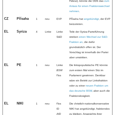
Fidesz), könnte die ODS das
zum
Anlass für einen Fraktionswechsel
nehmen
.
CZ
Přísaha
1
neu
EVP
Přísaha hat
angekündigt
, der EVP
beizutreten.
EL
Syriza
4
Linke
Linke
Teile der Syriza-Parteiführung
S&D
streben
einen Wechsel zur S&D-
Fraktion an
, die dafür
grundsätzlich offen ist. Der
Vorschlag ist innerhalb der Partei
aber umstritten.
EL
PE
1
neu
Linke
Die linkspopulistische PE könnte
BSW
zum ersten Mal einen Sitz im
fʼlos
Parlament gewinnen. Denkbar
wäre ein Beitritt zur Linksfraktion
oder zu einer
neuen Fraktion um
das deutsche BSW
, aber auch die
Fraktionslosigkeit.
EL
NIKI
1
neu
fʼlos
Die christlich-nationalkonservative
ID
NIKI hat angekündigt, fraktionslos
AfD
zu bleiben. Angesichts ihrer