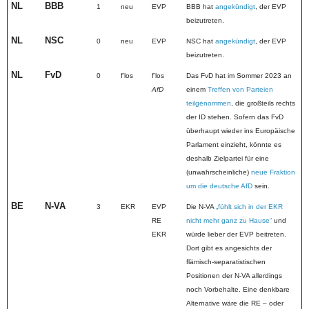
NL
BBB
1
neu
EVP
BBB hat
angekündigt
, der EVP
beizutreten.
NL
NSC
0
neu
EVP
NSC hat
angekündigt
, der EVP
beizutreten.
NL
FvD
0
fʼlos
fʼlos
Das FvD hat im Sommer 2023 an
AfD
einem
Treffen von Parteien
teilgenommen
, die großteils rechts
der ID stehen. Sofern das FvD
überhaupt wieder ins Europäische
Parlament einzieht, könnte es
deshalb Zielpartei für eine
(unwahrscheinliche)
neue Fraktion
um die deutsche AfD
sein.
BE
N-VA
3
EKR
EVP
Die N-VA
„fühlt sich in der EKR
RE
nicht mehr ganz zu Hause“
und
EKR
würde lieber der EVP beitreten.
Dort gibt es angesichts der
flämisch-separatistischen
Positionen der N-VA allerdings
noch Vorbehalte. Eine denkbare
Alternative wäre die RE – oder