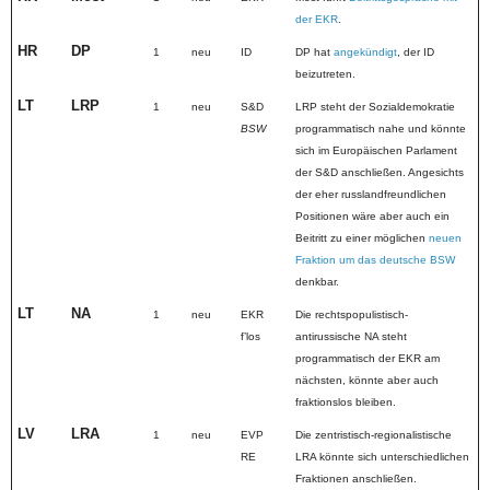
der EKR
.
HR
DP
1
neu
ID
DP hat
angekündigt
, der ID
beizutreten.
LT
LRP
1
neu
S&D
LRP steht der Sozialdemokratie
BSW
programmatisch nahe und könnte
sich im Europäischen Parlament
der S&D anschließen. Angesichts
der eher russlandfreundlichen
Positionen wäre aber auch ein
Beitritt zu einer möglichen
neuen
Fraktion um das deutsche BSW
denkbar.
LT
NA
1
neu
EKR
Die rechtspopulistisch-
fʼlos
antirussische NA steht
programmatisch der EKR am
nächsten, könnte aber auch
fraktionslos bleiben.
LV
LRA
1
neu
EVP
Die zentristisch-regionalistische
RE
LRA könnte sich unterschiedlichen
Fraktionen anschließen.