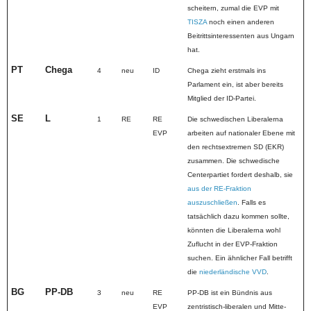
scheitern, zumal die EVP mit
TISZA
noch einen anderen
Beitrittsinteressenten aus Ungarn
hat.
PT
Chega
4
neu
ID
Chega zieht erstmals ins
Parlament ein, ist aber bereits
Mitglied der ID-Partei.
SE
L
1
RE
RE
Die schwedischen Liberalerna
EVP
arbeiten auf nationaler Ebene mit
den rechtsextremen SD (EKR)
zusammen. Die schwedische
Centerpartiet fordert deshalb, sie
aus der RE-Fraktion
auszuschließen
. Falls es
tatsächlich dazu kommen sollte,
könnten die Liberalerna wohl
Zuflucht in der EVP-Fraktion
suchen. Ein ähnlicher Fall betrifft
die
niederländische VVD
.
BG
PP-DB
3
neu
RE
PP-DB ist ein Bündnis aus
EVP
zentristisch-liberalen und Mitte-