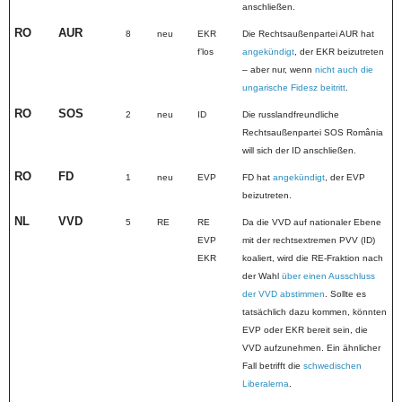
anschließen.
RO
AUR
8
neu
EKR
Die Rechtsaußenpartei AUR hat
fʼlos
angekündigt
, der EKR beizutreten
– aber nur, wenn
nicht auch die
ungarische Fidesz beitritt
.
RO
SOS
2
neu
ID
Die russlandfreundliche
Rechtsaußenpartei SOS România
will sich der ID anschließen.
RO
FD
1
neu
EVP
FD hat
angekündigt
, der EVP
beizutreten.
NL
VVD
5
RE
RE
Da die VVD auf nationaler Ebene
EVP
mit der rechtsextremen PVV (ID)
EKR
koaliert, wird die RE-Fraktion nach
der Wahl
über einen Ausschluss
der VVD abstimmen
. Sollte es
tatsächlich dazu kommen, könnten
EVP oder EKR bereit sein, die
VVD aufzunehmen. Ein ähnlicher
Fall betrifft die
schwedischen
Liberalerna
.