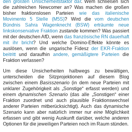
den größten Unsicherheitsfaktor dar
. Wem schließen sich
die zahlreichen Newcomer an? Was machen die großen
bisher fraktionslosen Parteien
wie das italienische
Movimento 5 Stelle (M5S)
? Wird die
vom deutschen
Bündnis Sahra Wagenknecht (BSW) erträumte neue
linkskonservative Fraktion
zustande kommen? Was passiert
mit der deutschen AfD, wenn
das französische RN dauerhaft
mit ihr bricht
? Und welche Domino-Effekte könnte es
auslösen, wenn die ungarische Fidesz
der EKR-Fraktion
beitritt
und daraufhin
andere, gemäßigtere Parteien
die
Fraktion verlassen?
Um diese Unsicherheiten halbwegs zu bewältigen,
unterscheiden die Sitzprojektionen auf diesem Blog
zwischen einem
Basisszenario
(in dem neue Parteien mit
unklarer Zugehörigkeit als „Sonstige“ erfasst werden) und
einem
dynamischen Szenario
(das alle „Sonstigen“ einer
Fraktion zuordnet und auch plausible Fraktionswechsel
anderer Parteien mitberücksichtigt). Auch das dynamische
Szenario kann aber natürlich immer nur
eine
Möglichkeit
erfassen und gibt wenig Auskunft darüber, welche anderen
Optionen für die jeweiligen Parteien noch im Raum stünden.