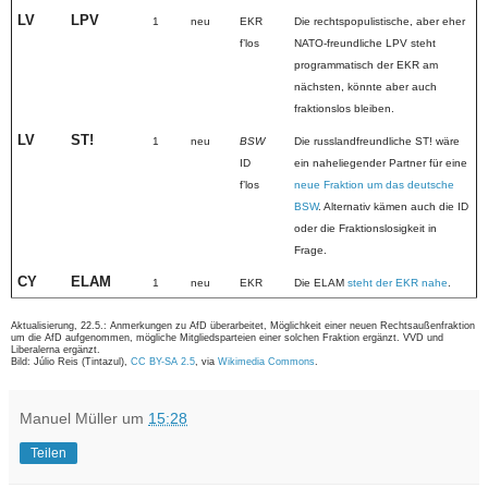
LV
LPV
1
neu
EKR
Die rechtspopulistische, aber eher
fʼlos
NATO-freundliche LPV steht
programmatisch der EKR am
nächsten, könnte aber auch
fraktionslos bleiben.
LV
ST!
1
neu
BSW
Die russlandfreundliche ST! wäre
ID
ein naheliegender Partner für eine
fʼlos
neue Fraktion um das deutsche
BSW
. Alternativ kämen auch die ID
oder die Fraktionslosigkeit in
Frage.
CY
ELAM
1
neu
EKR
Die ELAM
steht der EKR nahe
.
Aktualisierung, 22.5.: Anmerkungen zu AfD überarbeitet, Möglichkeit einer neuen Rechtsaußenfraktion
um die AfD aufgenommen, mögliche Mitgliedsparteien einer solchen Fraktion ergänzt. VVD und
Liberalerna ergänzt.
Bild: Júlio Reis (Tintazul),
CC BY-SA 2.5
, via
Wikimedia Commons
.
Manuel Müller
um
15:28
Teilen