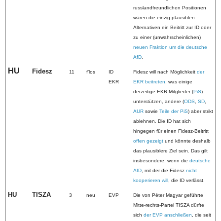
russlandfreundlichen Positionen
wären die einzig plausiblen
Alternativen ein Beitritt zur ID oder
zu einer (unwahrscheinlichen)
neuen Fraktion um die deutsche
AfD
.
HU
Fidesz
11
fʼlos
ID
Fidesz will nach Möglichkeit
der
EKR
EKR beitreten
, was einige
derzeitige EKR-Mitglieder (
PiS
)
unterstützen, andere (
ODS
,
SD
,
AUR
sowie
Teile der PiS
) aber strikt
ablehnen. Die ID hat sich
hingegen für einen Fidesz-Beitritt
offen gezeigt
und könnte deshalb
das plausiblere Ziel sein. Das gilt
insbesondere, wenn die
deutsche
AfD
, mit der die Fidesz
nicht
kooperieren will
, die ID verlässt.
HU
TISZA
3
neu
EVP
Die von Péter Magyar geführte
Mitte-rechts-Partei TISZA dürfte
sich
der EVP anschließen
, die seit