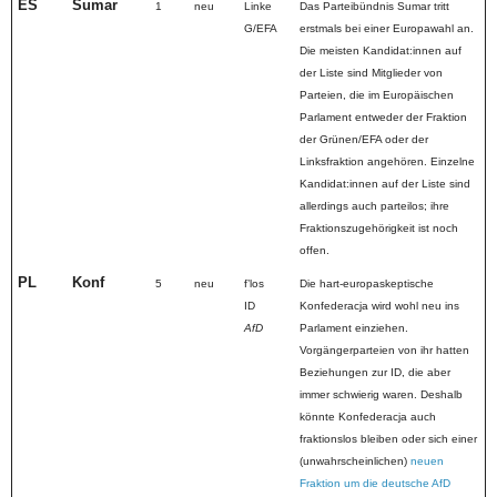
ES
Sumar
1
neu
Linke
Das Parteibündnis Sumar tritt
G/EFA
erstmals bei einer Europawahl an.
Die meisten Kandidat:innen auf
der Liste sind Mitglieder von
Parteien, die im Europäischen
Parlament entweder der Fraktion
der Grünen/EFA oder der
Linksfraktion angehören. Einzelne
Kandidat:innen auf der Liste sind
allerdings auch parteilos; ihre
Fraktionszugehörigkeit ist noch
offen.
PL
Konf
5
neu
fʼlos
Die hart-europaskeptische
ID
Konfederacja wird wohl neu ins
AfD
Parlament einziehen.
Vorgängerparteien von ihr hatten
Beziehungen zur ID, die aber
immer schwierig waren. Deshalb
könnte Konfederacja auch
fraktionslos bleiben oder sich einer
(unwahrscheinlichen)
neuen
Fraktion um die deutsche AfD