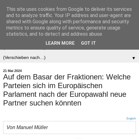
This site uses cookies from Google to deliver its services
Der (europäische)
and to analyze traffic. Your IP address and user-agent are
shared with Google along with performance and security
Föderalist
metrics to ensure quality of service, generate usage
statistics, and to detect and address abuse.
LEARN MORE
GOT IT
▼
▼
21 Mai 2024
Auf dem Basar der Fraktionen: Welche
Parteien sich im Europäischen
Parlament nach der Europawahl neue
Partner suchen könnten
English
Von Manuel Müller