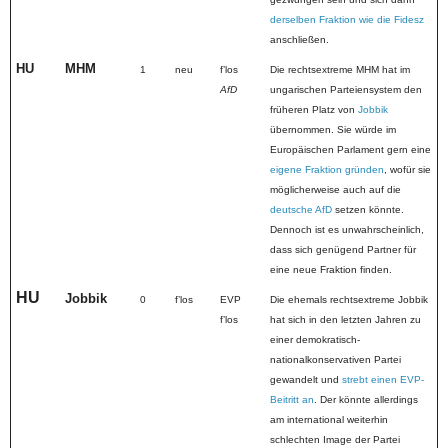
derselben Fraktion wie die Fidesz
anschließen.
HU
MHM
1
neu
fʼlos
Die rechtsextreme MHM hat im
AfD
ungarischen Parteiensystem den
früheren Platz von
Jobbik
übernommen. Sie würde im
Europäischen Parlament gern eine
eigene Fraktion gründen
, wofür sie
möglicherweise auch auf die
deutsche AfD
setzen könnte.
Dennoch ist es unwahrscheinlich,
dass sich genügend Partner für
eine neue Fraktion finden.
HU
Jobbik
0
fʼlos
EVP
Die ehemals rechtsextreme Jobbik
fʼlos
hat sich in den letzten Jahren zu
einer demokratisch-
nationalkonservativen Partei
gewandelt und
strebt einen EVP-
Beitritt an
. Der könnte allerdings
am international weiterhin
schlechten Image der Partei