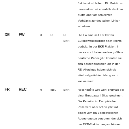
fraktionslos bleiben. Ein Beitritt zur
Linksfraktion ist ebenfalls denkbar,
dürfte aber am schlechten
Verhältnis zur deutschen Linken
scheitern.
DE
FW
3
RE
RE
Die FW sind seit der letzten
EKR
Europawahl politisch nach rechts
gerückt. In der EKR-Fraktion, in
der es noch keine andere größere
deutsche Partei gibt, könnten sie
sich besser profilieren als in der
RE. Allerdings haben sich die
Wechselgerüchte bislang nicht
konkretisiert.
FR
REC
6
(neu)
EKR
Reconquête wird wohl erstmals bei
einer Europawahl Sitze gewinnen.
Die Partei ist im Europäischen
Parlament aber schon jetzt mit
einem vom RN übergetretenen
Abgeordneten vertreten, der sich
der EKR-Fraktion angeschlossen