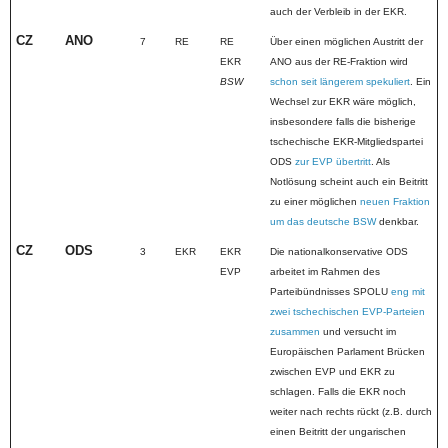
auch der Verbleib in der EKR.
CZ
ANO
7
RE
RE
Über einen möglichen Austritt der
EKR
ANO aus der RE-Fraktion wird
BSW
schon seit längerem spekuliert
. Ein
Wechsel zur EKR wäre möglich,
insbesondere falls die bisherige
tschechische EKR-Mitgliedspartei
ODS
zur EVP übertritt
. Als
Notlösung scheint auch ein Beitritt
zu einer möglichen
neuen Fraktion
um das deutsche BSW
denkbar.
CZ
ODS
3
EKR
EKR
Die nationalkonservative ODS
EVP
arbeitet im Rahmen des
Parteibündnisses SPOLU
eng mit
zwei tschechischen EVP-Parteien
zusammen
und versucht im
Europäischen Parlament Brücken
zwischen EVP und EKR zu
schlagen. Falls die EKR noch
weiter nach rechts rückt (z.B. durch
einen Beitritt der ungarischen