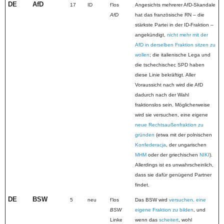
DE
AfD
17
ID
fʼlos
Angesichts mehrerer AfD-Skandale
AfD
hat das französische RN – die
stärkste Partei in der ID-Fraktion –
angekündigt,
nicht mehr mit der
AfD in derselben Fraktion sitzen zu
wollen
; die italienische Lega und
die tschechischec SPD haben
diese Linie bekräftigt. Aller
Voraussicht nach wird die AfD
dadurch nach der Wahl
fraktionslos sein. Möglicherweise
wird sie versuchen, eine eigene
neue Rechtsaußenfraktion zu
gründen
(etwa mit der polnischen
Konfederacja
, der ungarischen
MHM
oder der griechischen
NIKI
).
Allerdings ist es unwahrscheinlich,
dass sie dafür genügend Partner
findet.
DE
BSW
5
neu
f’los
Das BSW wird
versuchen, eine
BSW
eigene Fraktion zu bilden
, und
Linke
wenn das
scheitert
, wohl