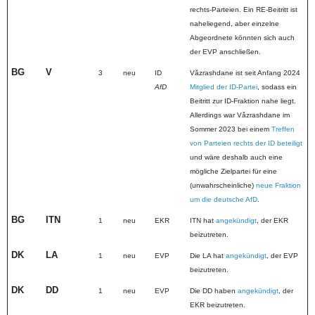
rechts-Parteien. Ein RE-Beitritt ist
naheliegend, aber einzelne
Abgeordnete könnten sich auch
der EVP anschließen.
BG
V
3
neu
ID
Vǎzrashdane ist seit Anfang 2024
AfD
Mitglied der ID-Partei
, sodass ein
Beitritt zur ID-Fraktion nahe liegt.
Allerdings war Vǎzrashdane im
Sommer 2023 bei einem
Treffen
von Parteien rechts der ID beteiligt
und wäre deshalb auch eine
mögliche Zielpartei für eine
(unwahrscheinliche)
neue Fraktion
um die deutsche AfD
.
BG
ITN
1
neu
EKR
ITN hat
angekündigt
, der EKR
beizutreten.
DK
LA
1
neu
EVP
Die LA hat
angekündigt
, der EVP
beizutreten.
DK
DD
1
neu
EVP
Die DD haben
angekündigt
, der
EKR beizutreten.