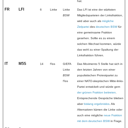
hat.
FR
LFI
6
Linke
Linke
Das LFI ist eine der stärksten
BSW
Mitgliedsparteien der Linksfraktion,
wird aber auch als
mögliche
Zielpartei
des
deutschen BSW
für
eine gemeinsame Fraktion
gesehen. Sollte es zu einem
solchen Wechsel kommen, würde
das wohl zu einer Spaltung der
Linksfraktion führen.
IT
M5S
14
fʼlos
G/EFA
Das Movimento 5 Stelle hat sich in
Linke
den letzten Jahren von einer
BSW
populistischen Protestpartei zu
fʼlos
einer NATO-skeptischen Mitte-links-
Partei entwickelt und würde gern
der grünen Fraktion beitreten
.
Entsprechende Gespräche blieben
aber
bislang ergebnislos
. Als
Alternativen kämen die Linke oder
auch eine mögliche
neue Fraktion
mit dem deutschen BSW
in Frage.