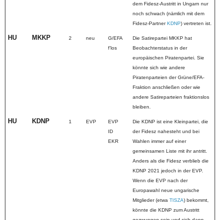
dem Fidesz-Austritt in Ungarn nur
noch schwach (nämlich mit dem
Fidesz-Partner
KDNP
) vertreten ist.
HU
MKKP
2
neu
G/EFA
Die Satirepartei MKKP hat
fʼlos
Beobachterstatus in der
europäischen Piratenpartei. Sie
könnte sich wie andere
Piratenparteien der Grüne/EFA-
Fraktion anschließen oder wie
andere Satireparteien fraktionslos
bleiben.
HU
KDNP
1
EVP
EVP
Die KDNP ist eine Kleinpartei, die
ID
der Fidesz nahesteht und bei
EKR
Wahlen immer auf einer
gemeinsamen Liste mit ihr antritt.
Anders als die Fidesz verblieb die
KDNP 2021 jedoch in der EVP.
Wenn die EVP nach der
Europawahl neue ungarische
Mitglieder (etwa
TISZA
) bekommt,
könnte die KDNP zum Austritt
gezwungen sein und sich dann