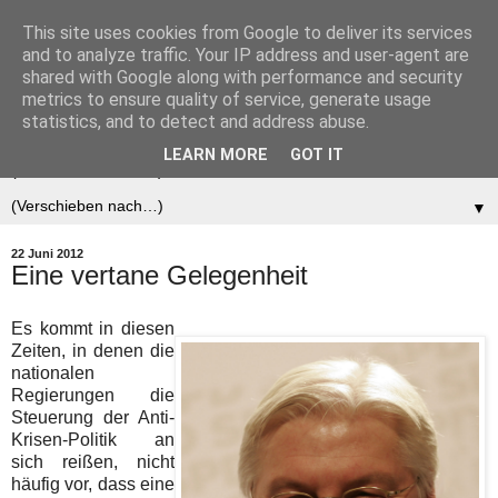
This site uses cookies from Google to deliver its services
Der (europäische)
and to analyze traffic. Your IP address and user-agent are
shared with Google along with performance and security
Föderalist
metrics to ensure quality of service, generate usage
statistics, and to detect and address abuse.
LEARN MORE
GOT IT
▼
▼
22 Juni 2012
Eine vertane Gelegenheit
Es kommt in diesen
Zeiten, in denen die
nationalen
Regierungen die
Steuerung der Anti-
Krisen-Politik an
sich reißen, nicht
häufig vor, dass eine