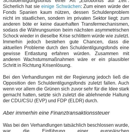
Schuldentilgungsfonds einer Art „Eurobonds auf Zeit“.
Sicherlich hat sie
einige Schwächen
:
Zum einen würde der
Fonds Spanien kaum nützen, dessen Schuldenproblem
nicht im staatlichen, sondern im privaten Sektor liegt; zum
anderen böte er keine dauerhaften Transfermechanismen,
sodass die Währungsunion beim nächsten asymmetrischen
Schock wieder in dieselbe Krise schlittern würde wie zuletzt.
Immerhin jedoch bestehen gute Chancen, dass die
aktuellen Probleme durch den Schuldentilgungsfonds eine
gewisse Entlastung erfahren würden. Zusammen mit
anderen Wachstumsmaßnahmen wäre er ein plausibler
Schritt in Richtung Krisenlösung.
Bei den Verhandlungen mit der Regierung jedoch ließ die
Opposition den Schuldentilgungsfonds zuletzt fallen. Auch
wenn vor allem die Grünen sich zuvor sehr für die Idee stark
gemacht hatten, setzte sich zuletzt die ablehnende Haltung
der CDU/CSU (EVP) und FDP (ELDR) durch.
Aber immerhin eine Finanztransaktionssteuer
Was bei den Verhandlungen tatsächlich beschlossen wurde,
war die Einführung einer europäischen