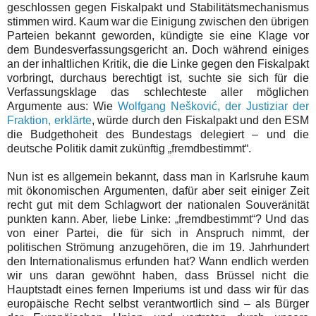
geschlossen gegen Fiskalpakt und Stabilitätsmechanismus
stimmen wird. Kaum war die Einigung zwischen den übrigen
Parteien bekannt geworden, kündigte sie eine Klage vor
dem Bundesverfassungsgericht an. Doch während einiges
an der inhaltlichen Kritik, die die Linke gegen den Fiskalpakt
vorbringt, durchaus berechtigt ist, suchte sie sich für die
Verfassungsklage das schlechteste aller möglichen
Argumente aus: Wie
Wolfgang Nešković, der Justiziar der
Fraktion, erklärte
, würde durch den Fiskalpakt und den ESM
die Budgethoheit des Bundestags delegiert – und die
deutsche Politik damit zukünftig „fremdbestimmt“.
Nun ist es allgemein bekannt, dass man in Karlsruhe kaum
mit ökonomischen Argumenten, dafür aber seit einiger Zeit
recht gut mit dem Schlagwort der nationalen Souveränität
punkten kann. Aber, liebe Linke: „fremdbestimmt“? Und das
von einer Partei, die für sich in Anspruch nimmt, der
politischen Strömung anzugehören, die im 19. Jahrhundert
den Internationalismus erfunden hat? Wann endlich werden
wir uns daran gewöhnt haben, dass Brüssel nicht die
Hauptstadt eines fernen Imperiums ist und dass wir für das
europäische Recht selbst verantwortlich sind – als Bürger