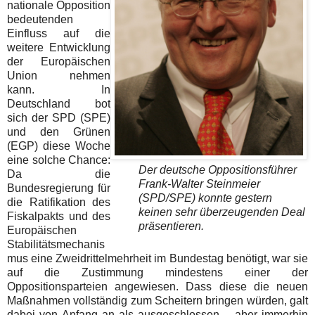
nationale Opposition
bedeutenden
Einfluss auf die
weitere Entwicklung
der Europäischen
Union nehmen
kann. In
Deutschland bot
sich der SPD (SPE)
und den Grünen
(EGP) diese Woche
eine solche Chance:
Der deutsche Oppositionsführer
Da die
Frank-Walter Steinmeier
Bundesregierung für
(SPD/SPE) konnte gestern
die Ratifikation des
keinen sehr überzeugenden Deal
Fiskalpakts und des
präsentieren.
Europäischen
Stabilitätsmechanis
mus eine Zweidrittelmehrheit im Bundestag benötigt, war sie
auf die Zustimmung mindestens einer der
Oppositionsparteien angewiesen. Dass diese die neuen
Maßnahmen vollständig zum Scheitern bringen würden, galt
dabei von Anfang an als ausgeschlossen – aber immerhin