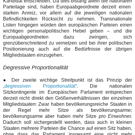
Kandidat entscheiden. Da dies bislang allein die
nationalen
Parteitage sind, haben Europaabgeordnete derzeit einen
starken Anreiz, vor allem auf die jeweiligen nationalen
Befindlichkeiten Rücksicht zu nehmen.
Transnationale
Listen hingegen würden den europäischen Parteien einen
wichtigen personalpolitischen Hebel geben – und die
Europaabgeordneten dazu zwingen, sich
grenzüberschreitend zu vernetzen und bei ihrer politischen
Positionierung auch auf die Bedürfnisse der übrigen
Mitgliedstaaten einzugehen.
Degressive Proportionalität
● Der zweite wichtige Streitpunkt ist das Prinzip der
„degressiven Proportionalität“
. Die nationalen
Sitzkontingente im Europäischen Parlament entsprechen
derzeit nicht direkt den Größenverhältnissen der einzelnen
Mitgliedstaaten: Zwar haben bevölkerungsreiche Staaten in
der Regel mehr Sitze als bevölkerungsarme;
bevölkerungsarme aber haben mehr Sitze
pro Einwohner.
Dadurch soll sichergestellt werden, dass auch in kleinen
Staaten mehrere Parteien die Chance auf einen Sitz haben,
ohne dass das Parlament insgesamt eine nicht mehr