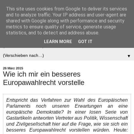
This site uses cookies from Google to deliver its services
Der (europäische)
and to analyze traffic. Your IP address and user-agent are
shared with Google along with performance and security
Föderalist
metrics to ensure quality of service, generate usage
statistics, and to detect and address abuse.
LEARN MORE
GOT IT
▼
▼
26 März 2015
Wie ich mir ein besseres
Europawahlrecht vorstelle
Entspricht das Verfahren zur Wahl des Europäischen
Parlaments noch unseren Erwartungen an eine
europäische Demokratie? In einer losen Serie von
Gastartikeln antworten Vertreter aus Politik, Wissenschaft
und Zivilgesellschaft hier auf die Frage, wie sie sich ein
besseres Europawahlrecht vorstellen würden. Heute: