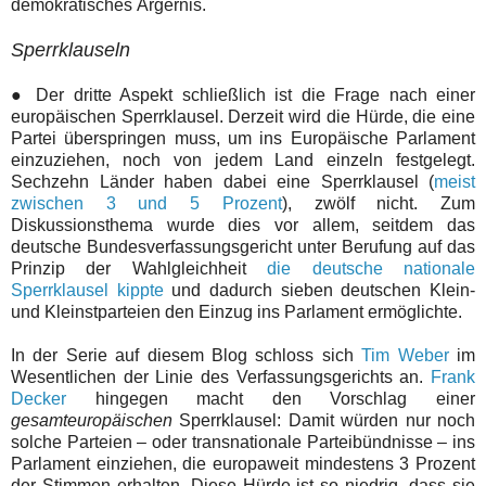
demokratisches Ärgernis.
Sperrklauseln
● Der dritte Aspekt schließlich ist die Frage nach einer
europäischen Sperrklausel. Derzeit wird die Hürde, die eine
Partei überspringen muss, um ins Europäische Parlament
einzuziehen, noch von jedem Land einzeln festgelegt.
Sechzehn Länder haben dabei eine Sperrklausel (
meist
zwischen 3 und 5 Prozent
), zwölf nicht. Zum
Diskussionsthema wurde dies vor allem, seitdem das
deutsche Bundesverfassungsgericht unter Berufung auf das
Prinzip der Wahlgleichheit
die deutsche nationale
Sperrklausel kippte
und dadurch sieben deutschen Klein-
und Kleinstparteien den Einzug ins Parlament ermöglichte.
In der Serie auf diesem Blog schloss sich
Tim Weber
im
Wesentlichen der Linie des Verfassungsgerichts an.
Frank
Decker
hingegen macht den Vorschlag einer
gesamteuropäischen
Sperrklausel: Damit würden nur noch
solche Parteien – oder transnationale Parteibündnisse – ins
Parlament einziehen, die europaweit mindestens 3 Prozent
der Stimmen erhalten. Diese Hürde ist so niedrig, dass sie