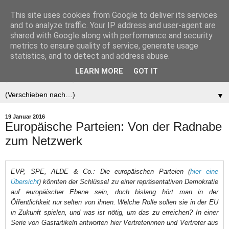
This site uses cookies from Google to deliver its services
Der (europäische)
and to analyze traffic. Your IP address and user-agent are
shared with Google along with performance and security
Föderalist
metrics to ensure quality of service, generate usage
statistics, and to detect and address abuse.
LEARN MORE
GOT IT
▼
▼
19 Januar 2016
Europäische Parteien: Von der Radnabe
zum Netzwerk
EVP, SPE, ALDE & Co.: Die europäischen Parteien (
hier eine
Übersicht
) könnten der Schlüssel zu einer repräsentativen Demokratie
auf europäischer Ebene sein, doch bislang hört man in der
Öffentlichkeit nur selten von ihnen. Welche Rolle sollen sie in der EU
in Zukunft spielen, und was ist nötig, um das zu erreichen? In einer
Serie von Gastartikeln antworten hier Vertreterinnen und Vertreter aus