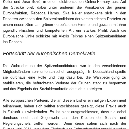
Keller und José Bové, in einem elektronischen Online-Primary aus. Auf
der Strecke blieb dabei unter anderem die Vorsitzende der grünen
Europafraktion, Rebecca Harms. Ska Keller entwickelte sich in den
Debatten zwischen den Spitzenkandidaten der verschiedenen Parteien zu
einem neuen Stern am grünen europäischen Himmel und gewann mit ihrer
jugendlich-frischen und kompetenten Art ein starkes Profil. Auch die
Europäische Linke schickte mit Alexis Tsipras einen Spitzenkandidaten
ins Rennen.
Fortschritt der europäischen Demokratie
Die Wahrnehmung der Spitzenkandidaturen war in den verschiedenen
Mitgliedsländern sehr unterschiedlich ausgeprägt. In Deutschland spielte
sie durchaus eine Rolle und trug dazu bei, die Wahlbeteiligung zu
stabilisieren, die befürchteten Verluste der Grünen stark zu begrenzen
und das Ergebnis der Sozialdemokratie deutlich zu steigern.
Alle europäischen Parteien, die an diesem bisher einmaligen Experiment
teilnahmen, haben sich seither entschlossen gezeigt, diese Praxis auch
in Zukunft zu wiederholen. Es ist nicht ausgeschlossen, dass sie dabei
durchaus noch auf Gegenwehr aus den Kreisen der Staats- und
Regierungschefs treffen werden. Denn diese sahen sich nach der