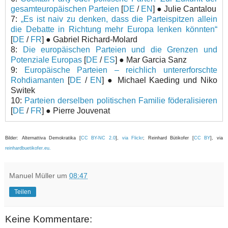
gesamteuropäischen Parteien
[
DE
/
EN
] ● Julie Cantalou
7:
„Es ist naiv zu denken, dass die Parteispitzen allein
die Debatte in Richtung mehr Europa lenken könnten“
[
DE
/
FR
] ● Gabriel Richard-Molard
8:
Die europäischen Parteien und die Grenzen und
Potenziale Europas
[
DE
/
ES
] ● Mar Garcia Sanz
9:
Europäische Parteien – reichlich untererforschte
Rohdiamanten
[
DE
/
EN
] ● Michael Kaeding und Niko
Switek
10:
Parteien derselben politischen Familie föderalisieren
[
DE
/
FR
] ● Pierre Jouvenat
Bilder: Alternattiva Demokratika [
CC BY-NC 2.0
],
via Flickr
; Reinhard Bütikofer [
CC BY
], via
reinhardbuetikofer.eu.
Manuel Müller
um
08:47
Teilen
Keine Kommentare: