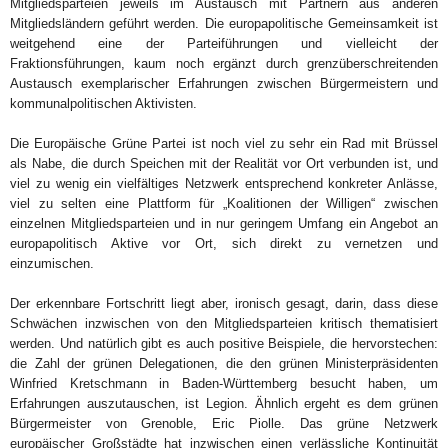
Mitgliedsparteien jeweils im Austausch mit Partnern aus anderen
Mitgliedsländern geführt werden. Die europapolitische Gemeinsamkeit ist
weitgehend eine der Parteiführungen und vielleicht der
Fraktionsführungen, kaum noch ergänzt durch grenzüberschreitenden
Austausch exemplarischer Erfahrungen zwischen Bürgermeistern und
kommunalpolitischen Aktivisten.
Die Europäische Grüne Partei ist noch viel zu sehr ein Rad mit Brüssel
als Nabe, die durch Speichen mit der Realität vor Ort verbunden ist, und
viel zu wenig ein vielfältiges Netzwerk entsprechend konkreter Anlässe,
viel zu selten eine Plattform für „Koalitionen der Willigen“ zwischen
einzelnen Mitgliedsparteien und in nur geringem Umfang ein Angebot an
europapolitisch Aktive vor Ort, sich direkt zu vernetzen und
einzumischen.
Der erkennbare Fortschritt liegt aber, ironisch gesagt, darin, dass diese
Schwächen inzwischen von den Mitgliedsparteien kritisch thematisiert
werden. Und natürlich gibt es auch positive Beispiele, die hervorstechen:
die Zahl der grünen Delegationen, die den grünen Ministerpräsidenten
Winfried Kretschmann in Baden-Württemberg besucht haben, um
Erfahrungen auszutauschen, ist Legion. Ähnlich ergeht es dem grünen
Bürgermeister von Grenoble, Eric Piolle. Das grüne Netzwerk
europäischer Großstädte hat inzwischen einen verlässliche Kontinuität