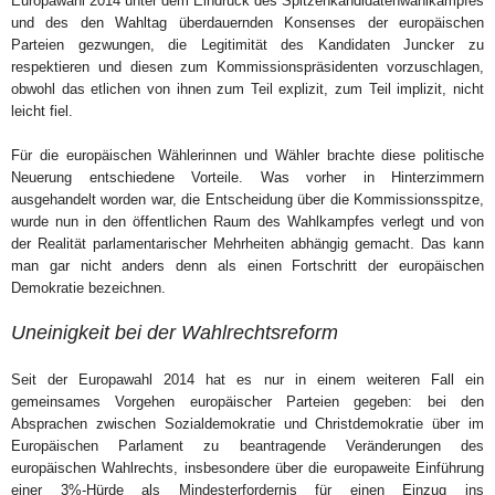
Europawahl 2014 unter dem Eindruck des Spitzenkandidatenwahlkampfes
und des den Wahltag überdauernden Konsenses der europäischen
Parteien gezwungen, die Legitimität des Kandidaten Juncker zu
respektieren und diesen zum Kommissionspräsidenten vorzuschlagen,
obwohl das etlichen von ihnen zum Teil explizit, zum Teil implizit, nicht
leicht fiel.
Für die europäischen Wählerinnen und Wähler brachte diese politische
Neuerung entschiedene Vorteile. Was vorher in Hinterzimmern
ausgehandelt worden war, die Entscheidung über die Kommissionsspitze,
wurde nun in den öffentlichen Raum des Wahlkampfes verlegt und von
der Realität parlamentarischer Mehrheiten abhängig gemacht. Das kann
man gar nicht anders denn als einen Fortschritt der europäischen
Demokratie bezeichnen.
Uneinigkeit bei der Wahlrechtsreform
Seit der Europawahl 2014 hat es nur in einem weiteren Fall ein
gemeinsames Vorgehen europäischer Parteien gegeben: bei den
Absprachen zwischen Sozialdemokratie und Christdemokratie über im
Europäischen Parlament zu beantragende Veränderungen des
europäischen Wahlrechts, insbesondere über die europaweite Einführung
einer 3%-Hürde als Mindesterfordernis für einen Einzug ins