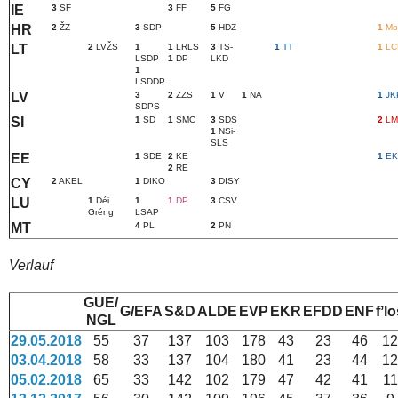
IE
3
SF
3
FF
5
FG
HR
2
ŽZ
3
SDP
5
HDZ
1
Mo
LT
2
LVŽS
1
1
LRLS
3
TS-
1
TT
1
LC
LSDP
1
DP
LKD
1
LSDDP
LV
3
2
ZZS
1
V
1
NA
1
JK
SDPS
SI
1
SD
1
SMC
3
SDS
2
LM
1
NSi-
SLS
EE
1
SDE
2
KE
1
EK
2
RE
CY
2
AKEL
1
DIKO
3
DISY
LU
1
Déi
1
1
DP
3
CSV
Gréng
LSAP
MT
4
PL
2
PN
Verlauf
GUE/
G/EFA
S&D
ALDE
EVP
EKR
EFDD
ENF
fʼl
NGL
29.05.2018
55
37
137
103
178
43
23
46
12
03.04.2018
58
33
137
104
180
41
23
44
12
05.02.2018
65
33
142
102
179
47
42
41
11