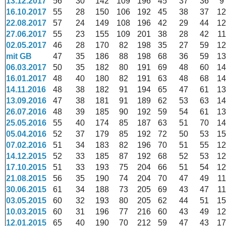
13.12.2017
56
30
142
109
196
45
37
36
9
16.10.2017
55
28
150
106
192
45
38
37
12
22.08.2017
57
24
149
108
196
42
29
44
12
27.06.2017
55
23
155
109
201
38
28
42
11
02.05.2017
46
28
170
82
198
35
27
59
12
mit GB
47
35
186
88
198
68
36
59
13
06.03.2017
50
35
182
80
191
69
48
60
14
16.01.2017
48
40
180
82
191
63
48
68
14
14.11.2016
48
38
182
91
194
65
47
61
13
13.09.2016
47
38
181
91
189
62
53
63
14
26.07.2016
48
39
185
90
192
59
54
61
13
25.05.2016
55
40
174
85
187
63
51
70
14
05.04.2016
52
37
179
85
192
72
50
53
15
07.02.2016
51
34
183
82
196
70
51
55
12
14.12.2015
52
33
185
87
192
68
52
53
12
17.10.2015
51
33
193
75
204
66
51
54
12
21.08.2015
56
35
190
74
204
70
47
49
11
30.06.2015
61
34
188
73
205
69
43
47
11
03.05.2015
60
32
193
80
205
62
44
51
15
10.03.2015
60
31
196
77
216
60
43
49
12
12.01.2015
65
40
190
70
212
59
47
43
17