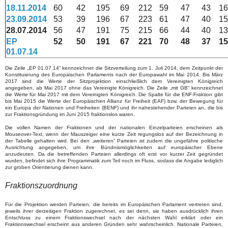
18.11.2014
60
42
195
69
212
59
47
43
16
23.09.2014
53
39
196
67
223
61
47
40
15
28.07.2014
56
47
191
75
215
66
44
40
13
EP
52
50
191
67
221
70
48
37
15
01.07.14
Die Zeile „EP 01.07.14“ kennzeichnet die Sitzverteilung zum 1. Juli 2014, dem Zeitpunkt der
Konstituierung des Europäischen Parlaments nach der Europawahl im Mai 2014. Bis März
2017 sind die Werte der Sitzprojektion einschließlich dem Vereinigten Königreich
angegeben, ab Mai 2017 ohne das Vereinigte Königreich. Die Zeile „mit GB“ kennzeichnet
die Werte für Mai 2017 mit dem Vereinigten Königreich. Die Spalte für die ENF-Fraktion gibt
bis Mai 2015 die Werte der Europäischen Allianz für Freiheit (EAF) bzw. der Bewegung für
ein Europa der Nationen und Freiheiten (BENF) und ihr nahestehender Parteien an, die bis
zur Fraktionsgründung im Juni 2015 fraktionslos waren.
Die vollen Namen der Fraktionen und der nationalen Einzelparteien erscheinen als
Mouseover-Text, wenn der Mauszeiger eine kurze Zeit regungslos auf der Bezeichnung in
der Tabelle gehalten wird. Bei den „weiteren“ Parteien ist zudem die ungefähre politische
Ausrichtung angegeben, um ihre Bündnismöglichkeiten auf europäischer Ebene
anzudeuten. Da die betreffenden Parteien allerdings oft erst vor kurzer Zeit gegründet
wurden, befindet sich ihre Programmatik zum Teil noch im Fluss, sodass die Angabe lediglich
zur groben Orientierung dienen kann.
Fraktionszuordnung
Für die Projektion werden Parteien, die bereits im Europäischen Parlament vertreten sind,
jeweils ihrer derzeitigen Fraktion zugerechnet, es sei denn, sie haben ausdrücklich ihren
Entschluss zu einem Fraktionswechsel nach der nächsten Wahl erklärt oder ein
Fraktionswechsel erscheint aus anderen Gründen sehr wahrscheinlich. Nationale Parteien,