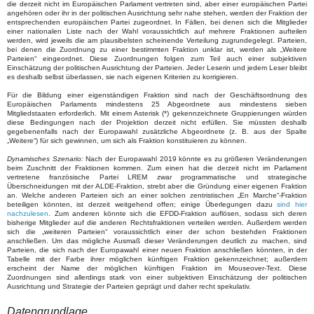
die derzeit nicht im Europäischen Parlament vertreten sind, aber einer europäischen Partei
angehören oder ihr in der politischen Ausrichtung sehr nahe stehen, werden der Fraktion der
entsprechenden europäischen Partei zugeordnet. In Fällen, bei denen sich die Mitglieder
einer nationalen Liste nach der Wahl voraussichtlich auf mehrere Fraktionen aufteilen
werden, wird jeweils die am plausibelsten scheinende Verteilung zugrundegelegt. Parteien,
bei denen die Zuordnung zu einer bestimmten Fraktion unklar ist, werden als „Weitere
Parteien“ eingeordnet. Diese Zuordnungen folgen zum Teil auch einer subjektiven
Einschätzung der politischen Ausrichtung der Parteien. Jeder Leserin und jedem Leser bleibt
es deshalb selbst überlassen, sie nach eigenen Kriterien zu korrigieren.
Für die Bildung einer eigenständigen Fraktion sind nach der Geschäftsordnung des
Europäischen Parlaments mindestens 25 Abgeordnete aus mindestens sieben
Mitgliedstaaten erforderlich. Mit einem Asterisk (*) gekennzeichnete Gruppierungen würden
diese Bedingungen nach der Projektion derzeit nicht erfüllen. Sie müssten deshalb
gegebenenfalls nach der Europawahl zusätzliche Abgeordnete (z. B. aus der Spalte
„Weitere“) für sich gewinnen, um sich als Fraktion konstituieren zu können.
Dynamisches Szenario:
Nach der Europawahl 2019 könnte es zu größeren Veränderungen
beim Zuschnitt der Fraktionen kommen. Zum einen hat die derzeit nicht im Parlament
vertretene französische Partei LREM zwar programmatische und strategische
Überschneidungen mit der ALDE-Fraktion, strebt aber die Gründung einer eigenen Fraktion
an. Welche anderen Parteien sich an einer solchen zentristischen „En Marche“-Fraktion
beteiligen könnten, ist derzeit weitgehend offen; einige Überlegungen dazu
sind hier
nachzulesen
. Zum anderen könnte sich die EFDD-Fraktion auflösen, sodass sich deren
bisherige Mitglieder auf die anderen Rechtsfraktionen verteilen werden. Außerdem werden
sich die „weiteren Parteien“ voraussichtlich einer der schon bestehden Fraktionen
anschließen. Um das mögliche Ausmaß dieser Veränderungen deutlich zu machen, sind
Parteien, die sich nach der Europawahl einer neuen Fraktion anschließen könnten, in der
Tabelle mit der Farbe ihrer möglichen künftigen Fraktion gekennzeichnet; außerdem
erscheint der Name der möglichen künftigen Fraktion im Mouseover-Text. Diese
Zuordnungen sind allerdings stark von einer subjektiven Einschätzung der politischen
Ausrichtung und Strategie der Parteien geprägt und daher recht spekulativ.
Datengrundlage