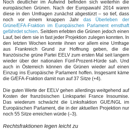
Noch deutlicher im Aufwind befinden sich weiterhin die
europäischen Grünen. Nach der Europawahl 2014 waren
diese in den Umfragen zunächst abgestürzt – so tief, dass
noch vor einem knappen Jahr
das Überleben der
Grüne/EFA-Fraktion im Europäischen Parlament ernsthaft
gefährdet schien
. Seitdem erlebten die Grünen jedoch einen
Lauf, bei dem sie in fast jeder Projektion zulegen konnten. In
den letzten Wochen konnte ihnen vor allem eine Umfrage
aus Frankreich Grund zur Hoffnung geben, die die
französische grüne Partei EELV zum ersten Mal seit langem
wieder über der nationalen Fünf-Prozent-Hürde sah. Und
auch in Österreich können die Grünen wieder auf einen
Einzug ins Europäische Parlament hoffen. Insgesamt käme
die G/EFA-Fraktion damit nun auf 37 Sitze (+4).
Die guten Werte der EELV gehen allerdings weitgehend auf
Kosten der französischen Linkspartei France Insoumise.
Das wiederum schwächt die Linksfraktion GUE/NGL im
Europäischen Parlament, die in der aktuellen Projektion nur
noch 55 Sitze erreichen würde (–3).
Rechtsfraktionen legen leicht zu