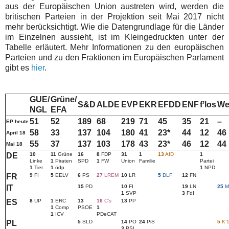
aus der Europäischen Union austreten wird, werden die
britischen Parteien in der Projektion seit Mai 2017 nicht
mehr berücksichtigt. Wie die Datengrundlage für die Länder
im Einzelnen aussieht, ist im Kleingedruckten unter der
Tabelle erläutert. Mehr Informationen zu den europäischen
Parteien und zu den Fraktionen im Europäischen Parlament
gibt es
hier
.
GUE/
Grüne/
S&D
ALDE
EVP
EKR
EFDD
ENF
fʼlos
We
NGL
EFA
51
52
189
68
219
71
45
35
21
–
EP heute
58
33
137
104
180
41
23*
44
12
46
April 18
55
37
137
103
178
43
23*
46
12
44
Mai 18
DE
10
11
Grüne
16
8
FDP
31
1
13
AfD
1
Linke
1
Piraten
SPD
1
FW
Union
Familie
Partei
1
Tier
1
ödp
1
NPD
FR
9
FI
5
EELV
6
PS
27
LREM
10
LR
5
DLF
12
FN
IT
15
PD
10
FI
19
LN
25
M
1
SVP
3
FdI
ES
8
UP
1
ERC
13
16
Cʼs
13
PP
1
Comp
PSOE
1
1
ICV
PDeCAT
PL
5
SLD
14
PO
24
PiS
5
Kʼ
3
PSL