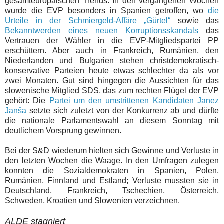
gesamteuropäischen Trends. In den vergangenen Wochen
wurde die EVP besonders in Spanien getroffen, wo
die
Urteile in der Schmiergeld-Affäre „Gürtel“
sowie das
Bekanntwerden eines neuen Korruptionsskandals
das
Vertrauen der Wähler in die EVP-Mitgliedspartei PP
erschüttern. Aber auch in Frankreich, Rumänien, den
Niederlanden und Bulgarien stehen christdemokratisch-
konservative Parteien heute etwas schlechter da als vor
zwei Monaten. Gut sind hingegen die Aussichten für das
slowenische Mitglied SDS, das zum rechten Flügel der EVP
gehört: Die
Partei um den umstrittenen Kandidaten Janez
Janša
setzte sich zuletzt von der Konkurrenz ab und dürfte
die nationale Parlamentswahl an diesem Sonntag mit
deutlichem Vorsprung gewinnen.
Bei der S&D wiederum hielten sich Gewinne und Verluste in
den letzten Wochen die Waage. In den Umfragen zulegen
konnten die Sozialdemokraten in Spanien, Polen,
Rumänien, Finnland und Estland; Verluste mussten sie in
Deutschland, Frankreich, Tschechien, Österreich,
Schweden, Kroatien und Slowenien verzeichnen.
ALDE stagniert