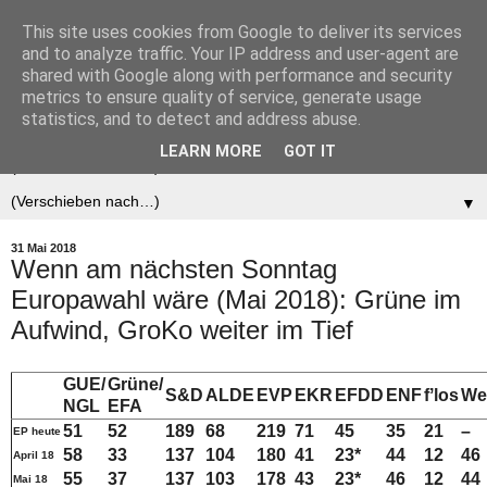
This site uses cookies from Google to deliver its services
Der (europäische)
and to analyze traffic. Your IP address and user-agent are
shared with Google along with performance and security
Föderalist
metrics to ensure quality of service, generate usage
statistics, and to detect and address abuse.
LEARN MORE
GOT IT
▼
▼
31 Mai 2018
Wenn am nächsten Sonntag
Europawahl wäre (Mai 2018): Grüne im
Aufwind, GroKo weiter im Tief
GUE/
Grüne/
S&D
ALDE
EVP
EKR
EFDD
ENF
fʼlos
We
NGL
EFA
51
52
189
68
219
71
45
35
21
–
EP heute
58
33
137
104
180
41
23*
44
12
46
April 18
55
37
137
103
178
43
23*
46
12
44
Mai 18